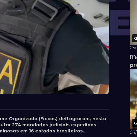
G
05
Me
pr
me Organizado (Ficcos) deflagraram, nesta
G
cutar 274 mandados judiciais expedidos
minosas em 16 estados brasileiros.
03