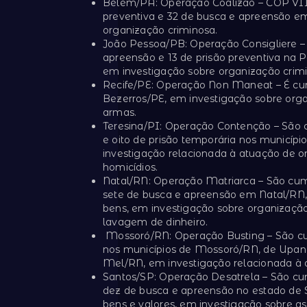
Belém/PA: Operação Coalizão – COP VII
preventiva e 32 de busca e apreensão em
organização criminosa.
João Pessoa/PB: Operação Consigliere 
apreensão e 13 de prisão preventiva na 
em investigação sobre organização crimin
Recife/PE: Operação Non Maneat – É c
Bezerros/PE, em investigação sobre orga
armas.
Teresina/PI: Operação Contenção – São
e oito de prisão temporária nos municípi
investigação relacionada à atuação de or
homicídios.
Natal/RN: Operação Matriarca – São cum
sete de busca e apreensão em Natal/RN,
bens, em investigação sobre organização
lavagem de dinheiro.
Mossoró/RN: Operação Busting – São c
nos municípios de Mossoró/RN, de Upan
Mel/RN, em investigação relacionada à 
Santos/SP: Operação Desatrela – São cu
dez de busca e apreensão no estado de 
bens e valores, em investigação sobre a