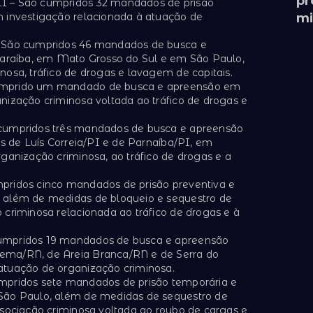
pr
I – São cumpridos 32 mandados de prisão
 investigação relacionada à atuação de
mi
– São cumpridos 46 mandados de busca e
Paraíba, em Mato Grosso do Sul e em São Paulo,
osa, tráfico de drogas e lavagem de capitais.
umprido um mandado de busca e apreensão em
nização criminosa voltada ao tráfico de drogas e
 cumpridos três mandados de busca e apreensão
os de Luís Correia/PI e de Parnaíba/PI, em
ganização criminosa, ao tráfico de drogas e a
pridos cinco mandados de prisão preventiva e
 além de medidas de bloqueio e sequestro de
 criminosa relacionada ao tráfico de drogas e à
umpridos 19 mandados de busca e apreensão
ema/RN, de Areia Branca/RN e de Serra do
atuação de organização criminosa.
mpridos sete mandados de prisão temporária e
São Paulo, além de medidas de sequestro de
ssociação criminosa voltada ao roubo de cargas e