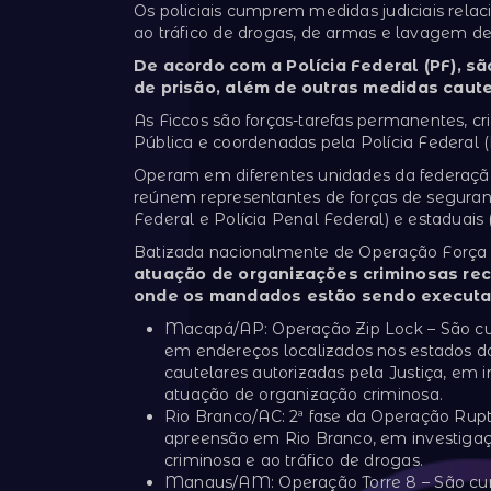
Os policiais cumprem medidas judiciais rela
ao tráfico de drogas, de armas e lavagem de 
De acordo com a Polícia Federal (PF), s
de prisão, além de outras medidas caute
As Ficcos são forças-tarefas permanentes, cr
Pública e coordenadas pela Polícia Federal (
Operam em diferentes unidades da federaçã
reúnem representantes de forças de segurança
Federal e Polícia Penal Federal) e estaduais (p
Batizada nacionalmente de Operação Força 
atuação de organizações criminosas re
onde os mandados estão sendo executa
Macapá/AP: Operação Zip Lock – São c
em endereços localizados nos estados 
cautelares autorizadas pela Justiça, em 
atuação de organização criminosa.
Rio Branco/AC: 2ª fase da Operação Ru
apreensão em Rio Branco, em investigaç
criminosa e ao tráfico de drogas.
Manaus/AM: Operação Torre 8 – São cu