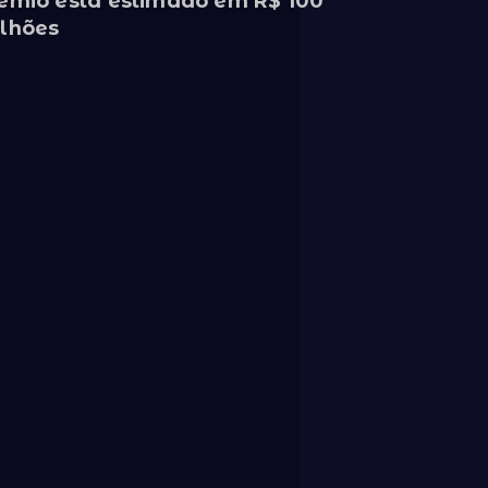
êmio está estimado em R$ 100
lhões