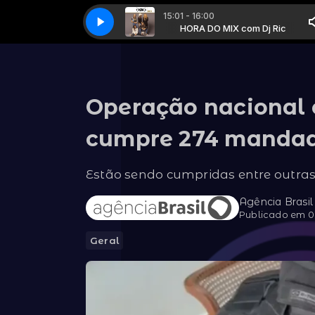
15:01 - 16:00
Programação Normal com Dj Ric
HORA DO MIX com Dj Ric
0788 - Tesla - Love Song
HORA DO MIX com Dj Ric
0788 - Tesla - Love Song
Programação Normal com Dj Ric
Operação nacional 
cumpre 274 mandad
Estão sendo cumpridas entre outra
Agência Brasil
Publicado em 08
Geral