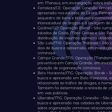
em Manaus, em investigação sobre tráfi
Fortaleza/CE: Operação Conexão Amazôn
apreensão nos estados do Ceará, Perna
sequestro de bens e bloqueio patrimonial
interestadual de drogas e à lavagem de d
Goiânia/GO: Operação Blend – São cump
estados de Goiás, Mato Grosso e São Pa
distribuição de insumos químicos utiliza
São Luís/MA: Operação Thálassa – São c
dois de busca e apreensão, em investig
criminosa.
Campo Grande/MS: Operação Mandamus 
preventiva em Campo Grande, em investi
atuação de organização criminosa.
Belo Horizonte/MG: Operação Borak – S
busca e apreensão em Belo Horizonte, e
relacionada ao tráfico de drogas, a homic
Também foi determinada a retirada de câ
em vias públicas.
Uberaba/MG: Operação Conexão – São cu
busca e apreensão nas cidades de Uber
sobre organização criminosa relacionada 