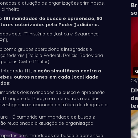
cionadas à atuação de organizações criminosas,
Br
dinheiro.
so
ão 181 mandados de busca e apreensão, 93
lares autorizadas pelo Poder Judiciário.
iadas pelo Ministério da Justiça e Segurança
PF).
o como grupos operacionais integrados e
 federais (Polícia Federal, Polícia Rodoviária
olícias Civil e Militar).
Integrada III,
a ação simultânea contra a
G
cebeu outros nomes em cada localidade
03
dos:
Di
umpridos dois mandados de busca e apreensão
de
do Amapá e do Pará, além de outras medidas
investigação relacionada ao tráfico de drogas e à
te
ptura – É cumprido um mandado de busca e
ão relacionada à atuação de organização
mpridos dois mandados de busca e apreensão