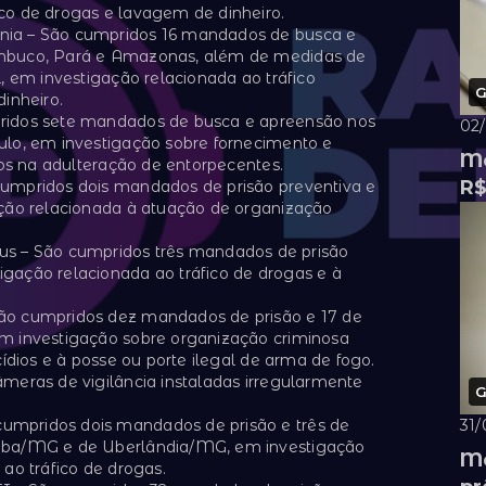
co de drogas e lavagem de dinheiro.
ia – São cumpridos 16 mandados de busca e
mbuco, Pará e Amazonas, além de medidas de
, em investigação relacionada ao tráfico
G
inheiro.
ridos sete mandados de busca e apreensão nos
02
ulo, em investigação sobre fornecimento e
Me
dos na adulteração de entorpecentes.
R$
umpridos dois mandados de prisão preventiva e
ação relacionada à atuação de organização
– São cumpridos três mandados de prisão
gação relacionada ao tráfico de drogas e à
ão cumpridos dez mandados de prisão e 17 de
m investigação sobre organização criminosa
ídios e à posse ou porte ilegal de arma de fogo.
meras de vigilância instaladas irregularmente
G
mpridos dois mandados de prisão e três de
31/
aba/MG e de Uberlândia/MG, em investigação
Me
ao tráfico de drogas.