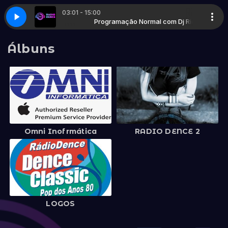
03:01 - 15:00
le Thing She Does Is Magic - Remastered
Normal com Dj Ric
Programação Normal com Dj Ric
0033 - The Police - Every Little 
Álbuns
Omni Inofrmática
RADIO DENCE 2
LOGOS