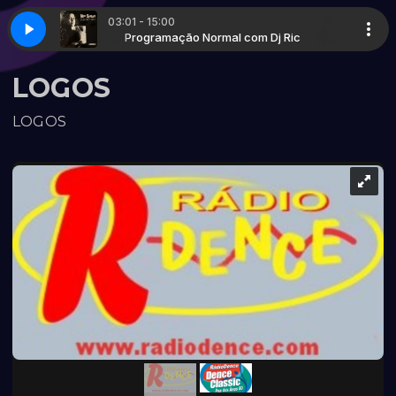
03:01 - 15:00
(MIX MASTER NEW GENERATION)
com Dj Ric
Programação Normal com Dj Ric
LIMITLESS, DEL-FI - THIS IS WHAT IT HUR
LOGOS
LOGOS