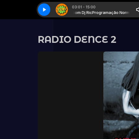
03:01 - 15:00
Programação Normal com Dj Ric
Pop show - Parte 3
Pop show - Parte 3
Programação Normal com 
RADIO DENCE 2