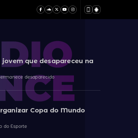
da jovem que desapareceu na
permanece desaparecido
 organizar Copa do Mundo
o do Esporte