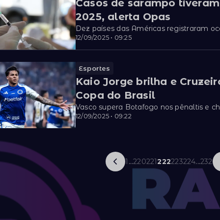
Casos de sarampo tiveram
2025, alerta Opas
Dez países das Américas registraram oc
12/09/2025 • 09:25
Esportes
Kaio Jorge brilha e Cruzei
Copa do Brasil
Vasco supera Botafogo nos pênaltis e ch
12/09/2025 • 09:22
1
...
220
221
222
223
224
...
232