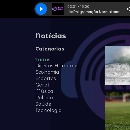
03:01 - 15:00
Programação Normal com Dj Ric
Média 049 Rádio Dence SB
Média 049 Rádio Dence SB
Programação Normal com Dj Ric
Notícias
Categorias
Todas
Direitos Humanos
Economia
Esportes
Geral
Música
Politica
Saúde
Tecnologia