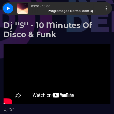
03:01 - 15:00
Normal com Dj Ric
tronomia
Programação Normal com Dj Ric
Tony Igy - Astronomia
Dj ''S'' - 10 Minutes Of
Disco & Funk
Dj "S"